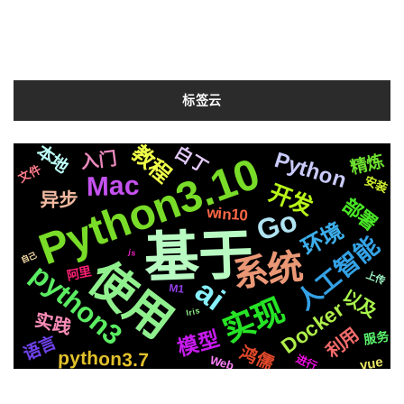
Python3.10
Mac
安装
开发
国内
聊天
流程
微软
支付
异步
ffmpeg
平台
部署
OS
情况
Go
win10
TTS
golang
迁移
彩虹
svg
模式
制作
环境
属于
遇到
基于
人工智能
前后
音色
动画
复刻
深度
切换
运行
芯片
系统
js
功能
自己
记录
使用
api
redis
合成
python3
生成
机制
各种
阿里
快速
上传
ai
结构
存储
M1
编程
页面
检测
以及
实现
应用
字幕
进阶
响应
接入
Docker
新版
需要
Iris
实践
基础
数据
简历
分离
阻塞
统一
集群
可用
社交
一键
利用
模型
服务
结合
通过
语言
推送
协程
鸿儒
Apple
布局
场景
https
python3.7
代码
进行
Web
vue
Whisper
Django
后端
识别
编辑器
学习
随机文章
在阿里云Centos7.6上部署Supervisor来监控和操作各类服务
2019-05-17
一键整合,万用万灵,Python3.10项目嵌入式一键整合包的制作(Embed)
2023-11-16