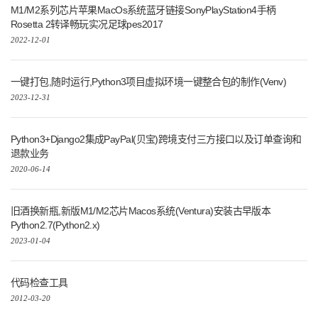
退款业务
2020-06-14
旧酒换新瓶,新版M1/M2芯片Macos系统(Ventura)安装古早版本
Python2.7(Python2.x)
2023-01-04
代码检查工具
2012-03-20
禁止爬虫爬你的页面
2013-04-21
COPYRIGHT
刘悦
|
RSS订阅
|
友情链接
:
卡瓦邦噶！
|
剑二十七
♥
|
星海智算
|
见字如面
|
JASON
|
FORECHO
|
完美的胖达
|
SAUCERMAN
|
DEBUG客栈
|
晚晴幽草轩
|
隔叶黄鹂
|
LFHACKS.COM
|
THE5FIRE
|
P3TERX ZONE
|