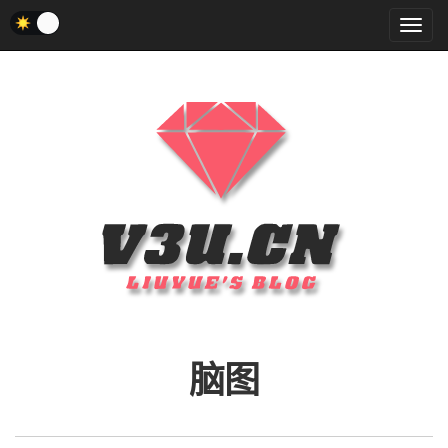
菜
单
脑图