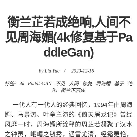
衡兰芷若成绝响,人间不
见周海媚(4k修复基于Pa
ddleGan)
by Liu Yue
/
2023-12-16
标签:
4k
PaddleGAN
不见
人间
修复
周海媚
基于
绝
响
衡兰芷若成
一代人有一代人的经典回忆，1994年由周海
媚、马景涛、叶童主演的《倚天屠龙记》曾经
风靡一时，周海媚所诠释的周芷若凝聚了汉水
之钟灵，峨嵋之毓秀，遇雪尤清，经霜更艳，