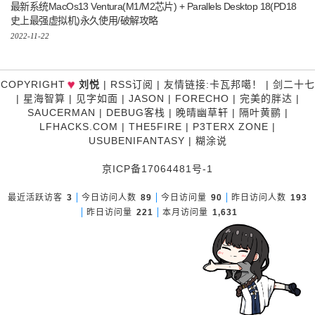
最新系统MacOs13 Ventura(M1/M2芯片) + Parallels Desktop 18(PD18
史上最强虚拟机)永久使用/破解攻略
2022-11-22
♥
COPYRIGHT
刘悦
|
RSS订阅
|
友情链接
:
卡瓦邦噶！
|
剑二十七
|
星海智算
|
见字如面
|
JASON
|
FORECHO
|
完美的胖达
|
SAUCERMAN
|
DEBUG客栈
|
晚晴幽草轩
|
隔叶黄鹂
|
LFHACKS.COM
|
THE5FIRE
|
P3TERX ZONE
|
USUBENIFANTASY
|
糊涂说
京ICP备17064481号-1
最近活跃访客
3
今日访问人数
89
今日访问量
90
昨日访问人数
193
昨日访问量
221
本月访问量
1,631