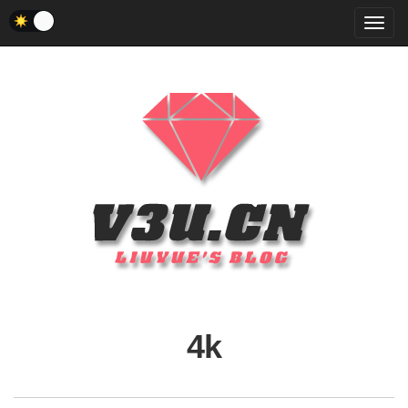
菜
单
4k