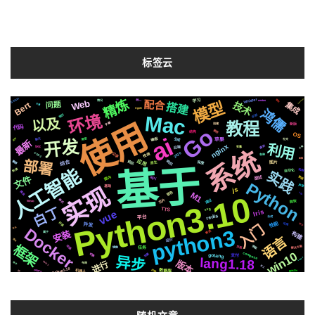
标签云
Whisper
Silicon
AppleMacOs
精炼
学习
架构
Web
统一
centos
情况
配合
模型
技术
问题
Bert
集成
搭建
矢量
Apple
鸿儒
Mac
环境
简历
识别
以及
使用
教程
字幕
新版
阻塞
代码
Go
推荐
结构
OS
ai
编程
生成
开发
定时
需要
聊天
苹果
社交
最新
利用
nginx
遇到
云端
后端
协议
变量
系统
2020
记录
CSS3
检测
各种
绘图
部署
响应
应用
结合
前后
集群
原生
深度
图片
基于
人工智能
快速
自动化
机制
实践
文件
国内
数据
api
面试
Python
声音
实现
基础
js
音色
爬虫
M1
http
Python3.10
芯片
通过
格式
微软
github
白丁
svg
TTS
Iris
vue
redis
平台
合成
性能
存储
并发
设计
可用
入门
Docker
python3
发布
安装
推送
属于
构建
语言
运行
语法
框架
动画
解决方案
流程
页面
镜像
任务
win10
compose
场景
切换
golang
支付
异步
lang1.18
Linux
版本
进行
Ruby3
插件
布局
员工
Golang1.18
https
celery
机器人
MacOs
数据库
io