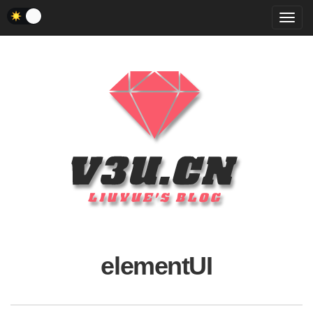
菜
单
elementUI