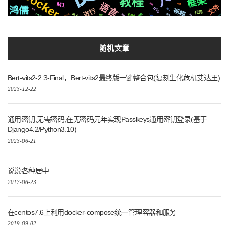
Docker
框架
教程
M1
语言
流程
字幕
文件
鸿儒
Iris
进行
统一
视频
商城
代码
编程
Pytorch
平台
celery
Apple
原生
数据
机器人
Supervisor
原理
社交
随机文章
Bert-vits2-2.3-Final，Bert-vits2最终版一键整合包(复刻生化危机艾达王)
2023-12-22
通用密钥,无需密码,在无密码元年实现Passkeys通用密钥登录(基于
Django4.2/Python3.10)
2023-06-21
说说各种居中
2017-06-23
在centos7.6上利用docker-compose统一管理容器和服务
2019-09-02