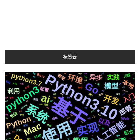
标签云
Python3.10
python3.7
CSS3
新版
Bert
EP01
CausalLM
可用
任务
切换
声音
问题
最新
环境
异步
实践
递归
个性化
机制
钱包
本地
快速
彩虹
Go
模型
自动化
协议
一键
遇到
三方
python3
中文
各种
配置
制作
利用
ffmpeg
识别
合成
ai
入门
centos
音色
并且
检测
模式
开发
学习
基于
生成
阻塞
协程
后端
微信
通过
github
推送
属于
系统
布局
存储
结合
前后
golang
部署
结构
记录
微软
推荐
运行
简历
变量
安装
基础
深度
api
需要
TTS
Python
js
网站
Web
国内
镜像
格式
以及
响应
使用
人工智能
svg
爬虫
js2.6
https
Mac
实现
性能
动画
进阶
芯片
聊天
换脸
配合
长空
2020
场景
算法
vue
情况
整合
io
方案
集群
Tornado6
页面
图片
类型