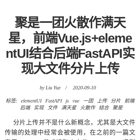
聚是一团火散作满天
星，前端Vue.js+eleme
ntUI结合后端FastAPI实
现大文件分片上传
by Liu Yue
/
2020-09-10
标签:
elementUI
FastAPI
js
vue
一团
上传
分片
前端
后端
实现
文件
满天星
火散作
结合
聚是
分片上传并不是什么新概念，尤其是大文件
传输的处理中经常会被使用，在之前的一篇文