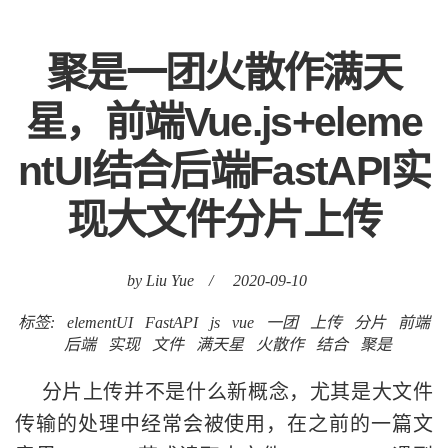
聚是一团火散作满天
星，前端Vue.js+eleme
ntUI结合后端FastAPI实
现大文件分片上传
by Liu Yue
/
2020-09-10
标签:
elementUI
FastAPI
js
vue
一团
上传
分片
前端
后端
实现
文件
满天星
火散作
结合
聚是
分片上传并不是什么新概念，尤其是大文件
传输的处理中经常会被使用，在之前的一篇文