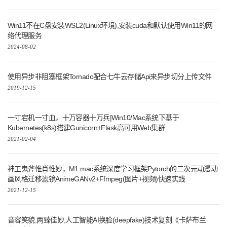
Win11不在C盘安装WSL2(Linux环境),安装cuda和默认使用Win11的网
络代理服务
2024-08-02
使用异步非阻塞框架Tornado配合七牛云存储Api来异步切分上传文件
2019-12-15
一寸宕机一寸血，十万容器十万兵|Win10/Mac系统下基于
Kubernetes(k8s)搭建Gunicorn+Flask高可用Web集群
2021-02-04
神工鬼斧惟肖惟妙，M1 mac系统深度学习框架Pytorch的二次元动漫动
画风格迁移滤镜AnimeGANv2+Ffmpeg(图片+视频)快速实践
2021-12-15
音容笑貌,两臻佳妙,人工智能AI换脸(deepfake)技术复刻《卡萨布兰