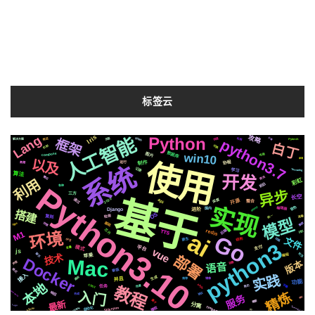
标签云
Iris
Lang
攻略
Python
人工智能
github
python3.7
框架
可用
页面
快速
云端
推送
Pytorch
解决方案
白丁
机制
切换
数据库
win10
图片
compose
布局
原理
以及
使用
制作
协程
运行
数据
系统
记录
学习
Tornado6
算法
开发
爬虫
情况
利用
彩虹
Python3.10
前后
各种
异步
三方
长空
基于
2020
通过
深度
开源
api
整合
实现
celery
音色
编辑器
国内
进阶
Django
搭建
OS
统一
检测
流程
复刻
模型
基础
集群
存储
https
芯片
redis
后端
ai
环境
TTS
识别
M1
Go
文件
结构
原生
动画
svg
python3
平台
模式
支付
变量
vue
js
聊天
社交
苹果
技术
编程
部署
Docker
Mac
版本
声音
阻塞
语音
格式
新版
接入
实践
生成
遇到
并且
推荐
镜像
功能
本地
Apple
CSS3
字幕
简历
教程
场景
任务
入门
asyncio
精炼
响应
协议
合成
服务
模拟
属于
需要
最新
分离
Logo
Tornado5.1
ffmpeg
微软
Selenium
centos
自动化
Silicon
io