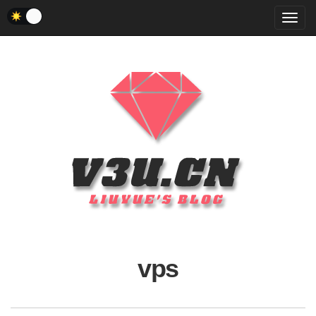
菜
单
vps