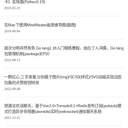
卡》名场面(Python3.10)
2023-05-23
在Mac下使用MindMaster画思维导图(脑图)
2019-06-06
层次分明井然有条,Go lang1.18入门精炼教程，由白丁入鸿儒，Go lang
包管理机制(package)EP10
2022-08-13
一颗红心,三手准备,分别基于图片(img)/SCSS(样式)/SVG动画实现动态
拉轰的点赞按钮特效
2022-09-06
把酒言欢话聊天，基于Vue3.0+Tornado6.1+Redis发布订阅(pubsub)模
式打造异步非阻塞(aioredis)实时(websocket)通信聊天系统
2021-12-21