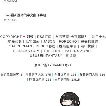
2022-08-04
Flask最新版本的中文翻译手册
2018-12-11
♥
COPYRIGHT
刘悦
|
RSS订阅
|
友情链接
:
卡瓦邦噶！
|
剑二十七
|
星海智算
|
见字如面
|
JASON
|
FORECHO
|
完美的胖达
|
SAUCERMAN
|
DEBUG客栈
|
晚晴幽草轩
|
隔叶黄鹂
|
LFHACKS.COM
|
THE5FIRE
|
P3TERX ZONE
|
USUBENIFANTASY
|
糊涂说
京ICP备17064481号-1
最近活跃访客
3
今日访问人数
175
今日访问量
195
昨日访问人数
210
昨日访问量
233
本月访问量
1,515