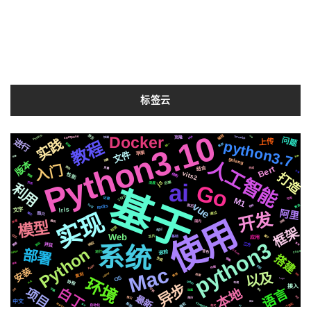
标签云
Python3.10
Docker
编程
Pytorch
原生
https
compose
Tornado6
http
克隆
快速
问题
实践
上传
进行
python3.7
教程
统一
机制
集群
文件
苹果
转换
谷歌
golang
人工智能
场景
版本
入门
Bert
爬虫
变量
结合
合成
云端
vits2
打造
性能
结构
数据
js
ai
后端
Go
深度
页面
利用
基于
2020
记录
可用
M1
vue
svg
推送
redis
前后
各种
Iris
文字
阿里
实现
开发
聊天
通过
图片
使用
流程
声音
模型
遇到
国内
框架
检测
api
Web
属于
芯片
社交
基础
应用
python3
响应
需要
协议
并且
三方
管理
系统
Python
部署
Silicon
进阶
centos
音色
CSS3
运行
搭建
生成
镜像
原理
Mac
Apple
识别
存储
安装
以及
celery
推荐
复刻
阻塞
定时
OS
环境
Logo
github
协程
到底
布局
异步
接入
白丁
项目
语言
本地
切换
字幕
调用
百度
动画
最新
情况
网页
简历
中文
模拟
ffmpeg
微软
新版
MacOs
个性化
事件
自动化
格式
io