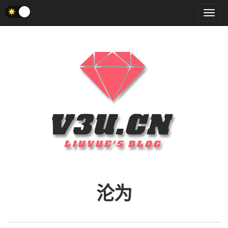
菜
单
沦为