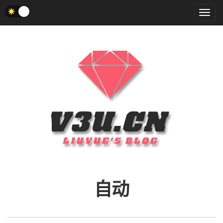
菜
单
自动