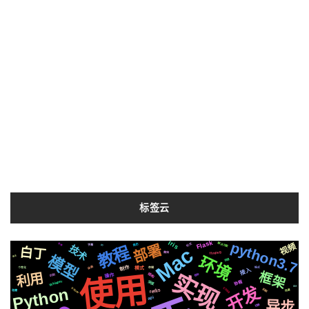
标签云
python3.7
Flask
Iris
解决方案
视频
部署
社交
在线
简历
字幕
io
技术
教程
Mac
白丁
ffmpeg
爬虫
模型
环境
语法
快速
动画
制作
格式
模式
个性化
存储
接入
实现
框架
利用
使用
结构
操作
各种
识别
Whisper
深度
协程
开发
设计
Python
Silicon
CSS3
机制
redis
场景
阻塞
api
异步
切换