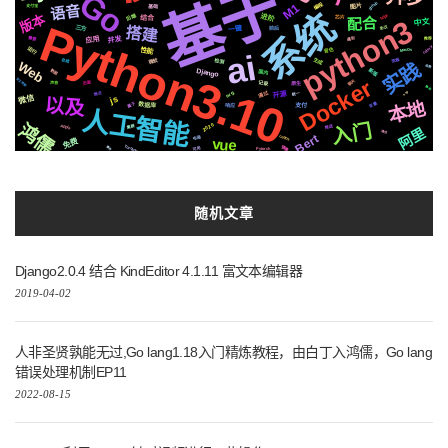
基于
Go
编程
github
M1
语音
基础
支付宝
图片
系统
版本
后端
进阶
https
芯片
结合
python3
配合
中文
Python3.10
搭建
三方
协议
一键
前后
应用
并发
需要
遇到
推荐
celery
运行
性能
音色
MacOs
ai
生成
微软
流程
检测
合成
实践
Web
函数
新版
Django
数据
国内
Docker
全文检索
聊天
记录
原生
页面
声音
静态
svg
通过
开源
http
情况
统一
微信
js
以及
本地
变量
属于
数据库
响应
支付
人工智能
入门
鸿儒
2020
Apple
集群
推送
阿里
通信
Bert
centos
布局
vue
免费
Tornado
镜像
事件
可用
Pytorch
随机文章
Django2.0.4 结合 KindEditor 4.1.11 富文本编辑器
2019-04-02
人非圣贤孰能无过,Go lang1.18入门精炼教程，由白丁入鸿儒，Go lang
错误处理机制EP11
2022-08-15