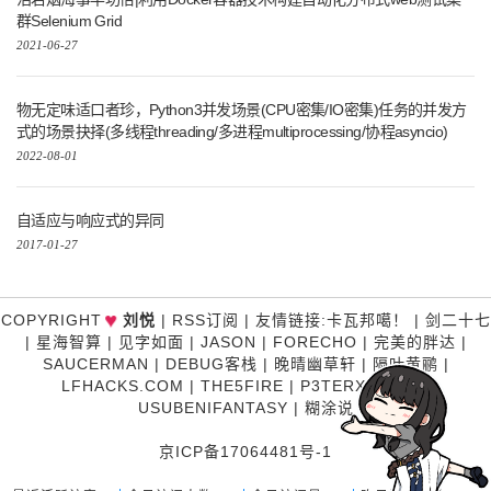
群Selenium Grid
2021-06-27
物无定味适口者珍，Python3并发场景(CPU密集/IO密集)任务的并发方
式的场景抉择(多线程threading/多进程multiprocessing/协程asyncio)
2022-08-01
自适应与响应式的异同
2017-01-27
♥
COPYRIGHT
刘悦
|
RSS订阅
|
友情链接
:
卡瓦邦噶！
|
剑二十七
|
星海智算
|
见字如面
|
JASON
|
FORECHO
|
完美的胖达
|
SAUCERMAN
|
DEBUG客栈
|
晚晴幽草轩
|
隔叶黄鹂
|
LFHACKS.COM
|
THE5FIRE
|
P3TERX ZONE
|
USUBENIFANTASY
|
糊涂说
京ICP备17064481号-1