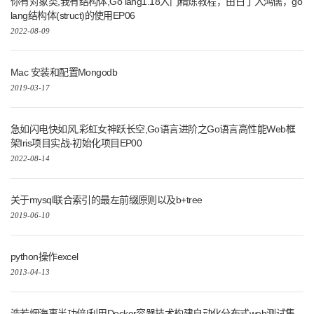
你有对象类,我有结构体,Go lang1.18入门精炼教程，由白丁入鸿儒，go
lang结构体(struct)的使用EP06
2022-08-09
Mac 安装和配置Mongodb
2019-03-17
急如闪电快如风,彩虹女神跃长空,Go语言进阶之Go语言高性能Web框
架Iris项目实战-初始化项目EP00
2022-08-14
关于mysql联合索引的最左前缀原则以及b+tree
2019-06-10
python操作excel
2013-04-13
浩若烟海事半功倍|利用Docker容器技术构建自动化分布式web测试集