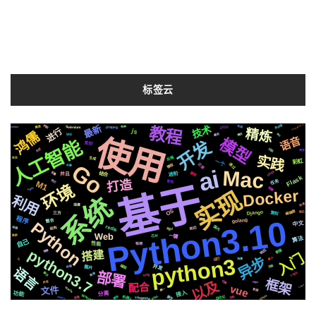
标签云
Tornado5.1
最新
技术
支付宝
教程
机制
2020
Selenium
ffmpeg
推送
布局
各种
centos
进行
精炼
js
鸿儒
情况
递归
用户
遇到
协议
使用
语音
模型
人工智能
开发
支付
合成
识别
需要
实践
后端
生成
社交
一个
彩虹
Go
通过
记录
微软
字幕
ai
Mac
CSS3
基础
变量
结合
进阶
并且
Flask
打造
格式
任务
音色
M1
基于
环境
阻塞
Apple
实现
Docker
利用
系统
快速
深度
OS
编辑器
Django
复刻
简历
三方
Python3.10
程序
golang
整合
Python
中文
redis
国内
结构
前后
动画
api
Web
一键
芯片
集群
算法
自己
性能
检测
python3.7
响应
新版
搭建
镜像
入门
异步
python3
运行
属于
io
场景
并发
编程
页面
图片
存储
语言
部署
个性化
聊天
推荐
svg
框架
以及
切换
声音
https
配合
vue
Linux
文件
MacOs
数据
统一
接入
功能
分离
Whisper
Silicon
机器人
原生
爬虫
自动化
Rabbitmq3.7
github
PaddleGAN
compose
celery
可用
流程