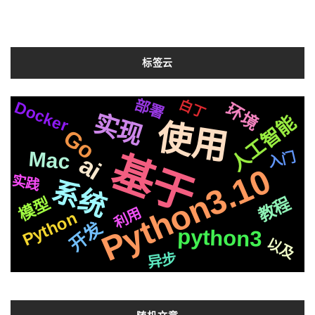
标签云
配合
接入
部署
响应
模式
白丁
进行
Docker
问题
微信
环境
鸿儒
实现
redis
人工智能
使用
性能
学习
Go
win10
平台
克隆
M1
分离
代码
视频
一个
Mac
基于
入门
ai
中文
OS
最新
Python3.10
本地
并发
Iris
实践
系统
动态
golang
api
教程
模型
js
应用
利用
vue
Python
自动化
TTS
开发
一键
技术
python3
以及
开源
Django
复刻
框架
异步
语言
音色
语音
精炼
阿里
Bert
集成
制作
操作