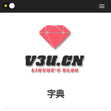
菜
单
字典