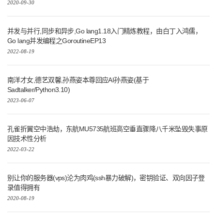
2020-09-30
并发与并行,同步和异步,Go lang1.18入门精炼教程，由白丁入鸿儒，
Go lang并发编程之GoroutineEP13
2022-08-19
南洋才女,德艺双馨,孙燕姿本尊回应AI孙燕姿(基于
Sadtalker/Python3.10)
2023-06-07
孔雀折翼空中浩劫，东航MU5735航班高空垂直骤降八千米坠毁失事原
因技术性分析
2022-03-22
别让你的服务器(vps)沦为肉鸡(ssh暴力破解)，密钥验证、双向因子登
录值得拥有
2020-08-19