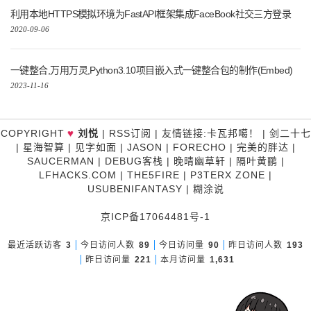
利用本地HTTPS模拟环境为FastAPI框架集成FaceBook社交三方登录
2020-09-06
一键整合,万用万灵,Python3.10项目嵌入式一键整合包的制作(Embed)
2023-11-16
♥
COPYRIGHT
刘悦
|
RSS订阅
|
友情链接
:
卡瓦邦噶！
|
剑二十七
|
星海智算
|
见字如面
|
JASON
|
FORECHO
|
完美的胖达
|
SAUCERMAN
|
DEBUG客栈
|
晚晴幽草轩
|
隔叶黄鹂
|
LFHACKS.COM
|
THE5FIRE
|
P3TERX ZONE
|
USUBENIFANTASY
|
糊涂说
京ICP备17064481号-1
最近活跃访客
3
今日访问人数
89
今日访问量
90
昨日访问人数
193
昨日访问量
221
本月访问量
1,631