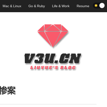
Mac & Linux
Go & Ruby
Life & Work
Resume
惨案