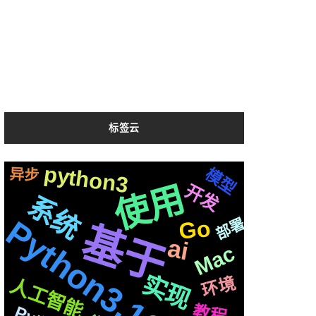
标签云
python3
最新
快速
三方
格式
框架
函数
整合
图片
数据
学习
中文
模型
异步
情况
镜像
使用
开发
白丁
centos
切换
阻塞
字幕
利用
系统
机制
TTS
场景
vits2
M1
属于
性能
合成
Python3.10
Go
部署
新版
遇到
聊天
基于
js
运行
搭建
微软
生成
ai
文字
编程
响应
通过
各种
Mac
Iris
制作
动画
api
基础
爬虫
vue
深度
阿里
推荐
芯片
一个
实现
进阶
github
前后
语音
协议
环境
人工智能
Flask
记录
页面
布局
变量
社交
结构
svg
平台
统一
声音
集群
接入
教程
音色
Apple
需要
苹果
简历
并且