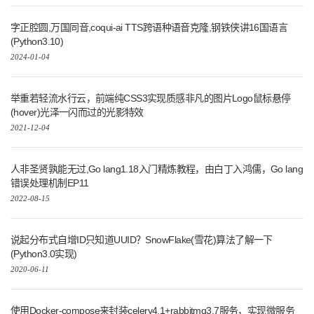
字正腔圆,万国同音,coqui-ai TTS跨语种语音克隆,钢铁侠讲16国语言
(Python3.10)
2024-01-04
举重若轻流水行云，前端纯CSS3实现质感非凡的图片Logo鼠标悬停
(hover)光泽一闪而过的光影特效
2021-12-04
人非圣贤孰能无过,Go lang1.18入门精炼教程，由白丁入鸿儒，Go lang
错误处理机制EP11
2022-08-15
说起分布式自增ID只知道UUID？SnowFlake(雪花)算法了解一下
(Python3.0实现)
2020-06-11
使用Docker-compose来封装celery4.1+rabbitmq3.7服务，实现微服务