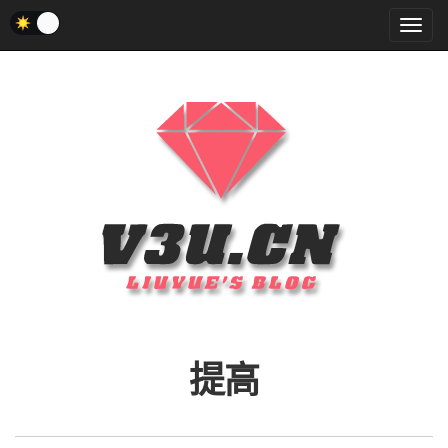
菜
单
提高