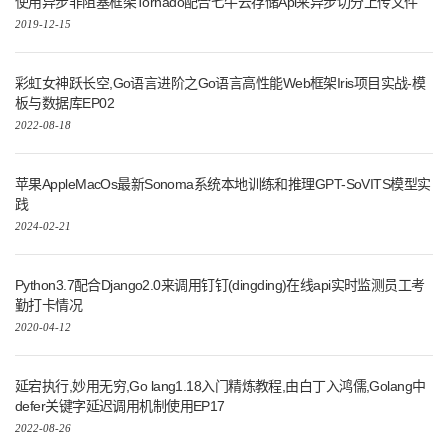
使用异步非阻塞框架Tornado配合七牛云存储Api来异步切分上传文件
2019-12-15
彩虹女神跃长空,Go语言进阶之Go语言高性能Web框架Iris项目实战-模
板与数据库EP02
2022-08-18
苹果AppleMacOs最新Sonoma系统本地训练和推理GPT-SoVITS模型实
践
2024-02-21
Python3.7配合Django2.0来调用钉钉(dingding)在线api实时监测员工考
勤打卡情况
2020-04-12
延宕执行,妙用无穷,Go lang1.18入门精炼教程,由白丁入鸿儒,Golang中
defer关键字延迟调用机制使用EP17
2022-08-26