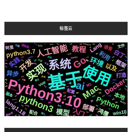
标签云
Lang
支付宝
Golang1.18
github
Web
切换
文件
2020
谷歌
图标
推送
io
合成
人工智能
分离
语音
Iris
阿里
教程
属于
python3.7
设计
白丁
利用
TTS
遇到
Go
编辑器
生成
关键字
Django
svg
并且
声音
环境
实践
系统
开发
框架
开源
运行
聊天
编程
场景
CSS3
Apple
实现
平台
通过
以及
推荐
使用
格式
动画
compose
基于
异步
检测
打造
响应
并发
Python3.10
Docker
芯片
模式
性能
集群
克隆
前后
机器人
需要
ai
vue
识别
存储
M1
一键
Mac
微软
变量
数据
api
Pytorch
Whisper
配置
音色
可用
版本
国内
本地
原生
基础
python3
后端
结构
各种
简历
深度
Python
情况
ffmpeg
流程
新版
记录
lang1.18
js
Ruby
celery
页面
镜像
整合
部署
自动化
机制
面试
爬虫
布局
函数
入门
鸿儒
字幕
centos
调用
统一
模型
协议
win10
配合
Bert
快速
接入
MetaMask
MacOs
Silicon
阻塞
模拟
更换
https
插件
社交