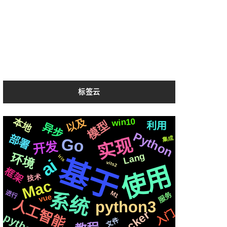
标签云
本地
后端
推送
需要
以及
面试
win10
一个
整合
识别
快速
模型
利用
异步
机制
布局
存储
数据
聊天
制作
镜像
机器人
声音
Python
部署
结构
音色
数据库
苹果
流程
操作
实现
集成
Go
开发
合成
深度
https
统一
平台
变量
环境
Lang
Iris
基于
芯片
ai
并发
生成
阻塞
推荐
vits2
编程
使用
属于
场景
框架
svg
CSS3
一键
情况
技术
Mac
国内
各种
基础
api
开源
原生
响应
系统
进行
M1
服务
vue
记录
前后
检测
性能
人工智能
python3
并且
页面
爬虫
简历
入门
Docker
github
文件
运行
模式
Django
遇到
微软
通过
社交
图片