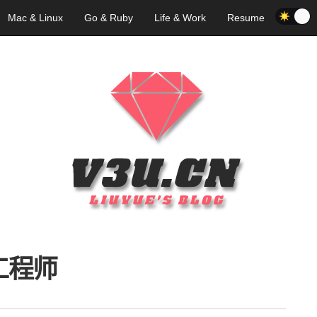
Mac & Linux
Go & Ruby
Life & Work
Resume
工程师