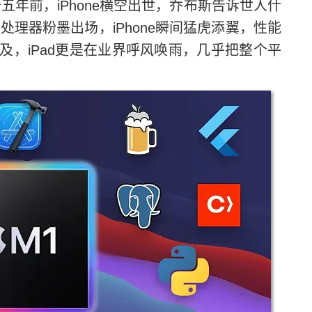
五年前，iPhone横空出世，乔布斯告诉世人什
处理器粉墨出场，iPhone瞬间猛虎添翼，性能
及，iPad更是在业界呼风唤雨，几乎把整个平