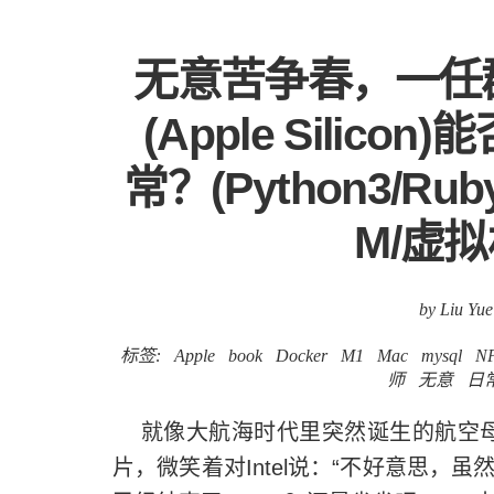
无意苦争春，一任群芳
(Apple Sili
常？(Python3/Ruby
M/虚拟机
by Liu Yue
标签:
Apple
book
Docker
M1
Mac
mysql
N
师
无意
日
就像大航海时代里突然诞生的航空母
片，微笑着对Intel说：“不好意思