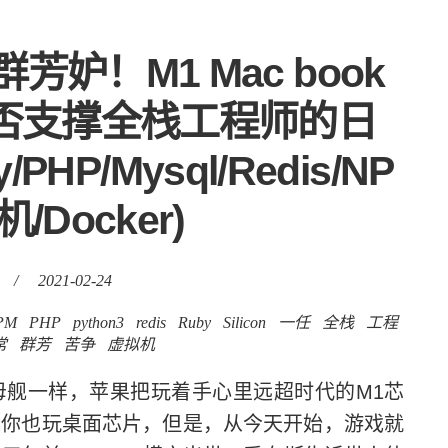
妒！M1 Mac book
con)能否支撑全栈工程师的日
/PHP/Mysql/Redis/NP
/Docker)
/
2021-02-24
PM
PHP
python3
redis
Ruby
Silicon
一任
全栈
工程
常
群芳
苦争
虚拟机
舰一样，苹果把玩着手心里远超时代的M1芯
，虽然你也玩桌面芯片，但是，从今天开始，游戏就