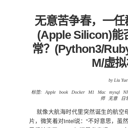
无意苦争春，一任群芳
(Apple Sili
常？(Python3/Ruby
M/虚拟机
by Liu Yue
标签:
Apple
book
Docker
M1
Mac
mysql
N
师
无意
日
就像大航海时代里突然诞生的航空母
片，微笑着对Intel说：“不好意思