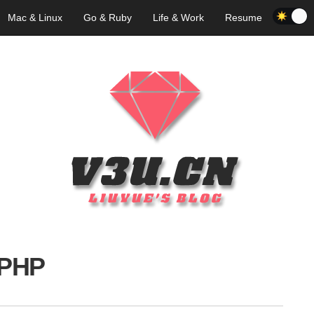
Mac & Linux
Go & Ruby
Life & Work
Resume
PHP