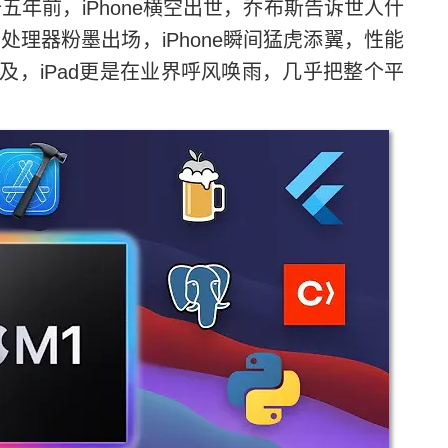
五年前，iPhone横空出世，乔布斯告诉世人什
处理器粉墨出场，iPhone瞬间猛虎添翼，性能
及，iPad更是在业界呼风唤雨，几乎把整个平