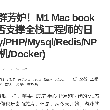
妒！M1 Mac book
con)能否支撑全栈工程师的日
/PHP/Mysql/Redis/NP
/Docker)
/
2021-02-24
PM
PHP
python3
redis
Ruby
Silicon
一任
全栈
工程
常
群芳
苦争
虚拟机
舰一样，苹果把玩着手心里远超时代的M1芯
，虽然你也玩桌面芯片，但是，从今天开始，游戏就