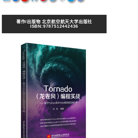
著作/出版物 北京航空航天大学出版社
ISBN:9787512442436