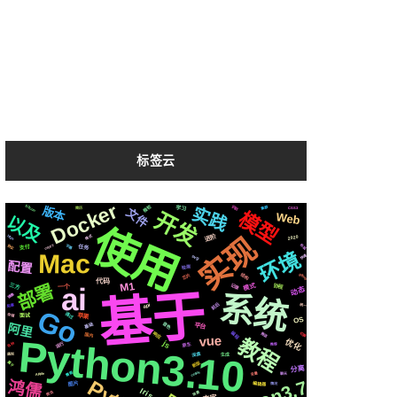
标签云
Docker
微软
Silicon
实践
版本
识别
集群
学习
CSS3
简历
文件
开发
模型
Web
以及
使用
实现
进阶
格式
https
2020
celery
布局
协议
字幕
任务
支付
环境
Mac
svg
快速
配置
检测
芯片
github
结构
代码
M1
ai
部署
记录
模式
三方
协程
一个
动态
基于
系统
镜像
前后
api
阻塞
统一
Go
通过
苹果
存储
面试
OS
音色
基础
平台
阿里
编程
响应
推送
切换
国内
vue
Python3.10
教程
优化
js
运行
原生
各种
推荐
深度
生成
遇到
新版
属于
分离
centos
需要
变量
Apple
聊天
鸿儒
编辑器
图片
情况
Iris
爬虫
场景