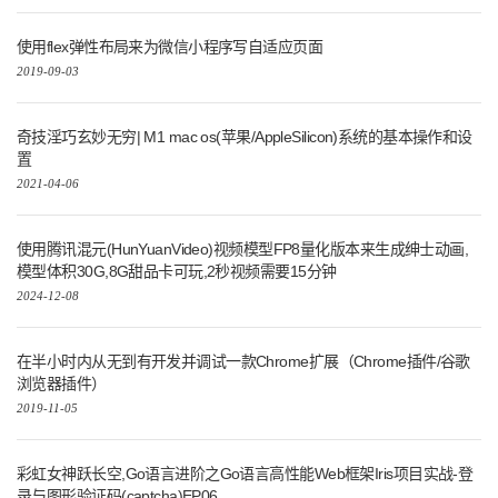
使用flex弹性布局来为微信小程序写自适应页面
2019-09-03
奇技淫巧玄妙无穷| M1 mac os(苹果/AppleSilicon)系统的基本操作和设
置
2021-04-06
使用腾讯混元(HunYuanVideo)视频模型FP8量化版本来生成绅士动画,
模型体积30G,8G甜品卡可玩,2秒视频需要15分钟
2024-12-08
在半小时内从无到有开发并调试一款Chrome扩展（Chrome插件/谷歌
浏览器插件）
2019-11-05
彩虹女神跃长空,Go语言进阶之Go语言高性能Web框架Iris项目实战-登
录与图形验证码(captcha)EP06