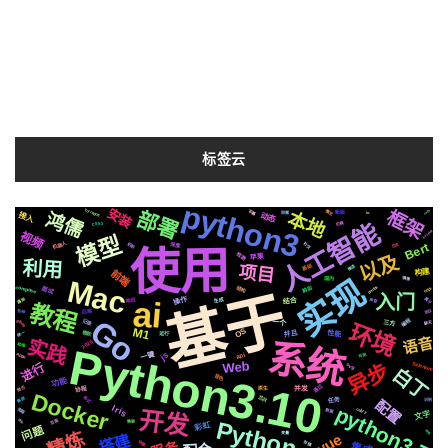
标签云
python3
安装
框架
部署
Tornado6
本地
字幕
情况
rails
鸿儒
新版
io
阻塞
接入
动态
人工智能
切换
CSS3
FastAPI
视频
模型
机器人
Bert
社交
机制
合成
深度
使用
检测
以及
苹果
利用
基础
项目
推送
构建
前端
实现
Mac
国内
镜像
centos
compose
结构
前后
https
面试
基于
入门
ai
操作
属于
遇到
生成
响应
声音
结合
教程
协议
后端
各种
Go
编程
github
记录
一个
三方
聊天
环境
M1
OS
统一
微软
并且
性能
运行
语音
实践
系统
2020
动画
Python3.10
js
一键
Apple
可用
api
Web
异步
进行
Selenium
svg
白丁
音色
功能
通过
简历
原生
并发
协程
Docker
芯片
格式
集群
任务
配置
识别
python3.7
Iris
celery
流程
开发
数据
文字
页面
Python
进化
需要
彩虹
问题
精炼
特效
变量
vue
搭建
场景
存储