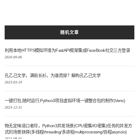
python3.7
以及
入门
随机文章
利用本地HTTPS模拟环境为FastAPI框架集成FaceBook社交三方登录
2020-09-06
孔乙己文学，满街长衫，为谁而穿？解构孔乙己文学
2023-03-19
一键打包,随时运行,Python3项目虚拟环境一键整合包的制作(Venv)
2023-12-31
物无定味适口者珍，Python3并发场景(CPU密集/IO密集)任务的并发方
式的场景抉择(多线程threading/多进程multiprocessing/协程asyncio)
2022-08-01