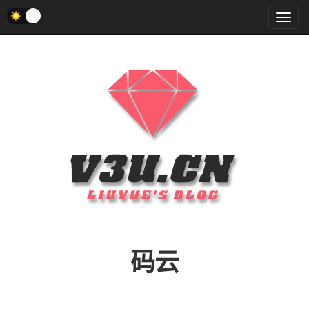
菜
单
码云