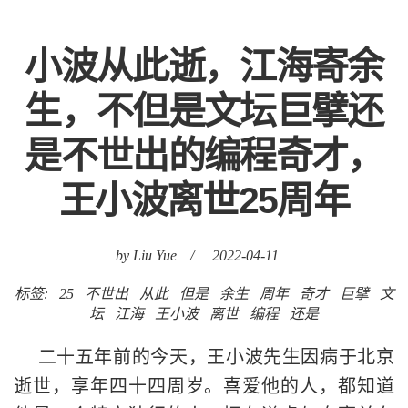
小波从此逝，江海寄余
生，不但是文坛巨擘还
是不世出的编程奇才，
王小波离世25周年
by Liu Yue
/
2022-04-11
标签:
25
不世出
从此
但是
余生
周年
奇才
巨擘
文
坛
江海
王小波
离世
编程
还是
二十五年前的今天，王小波先生因病于北京
逝世，享年四十四周岁。喜爱他的人，都知道