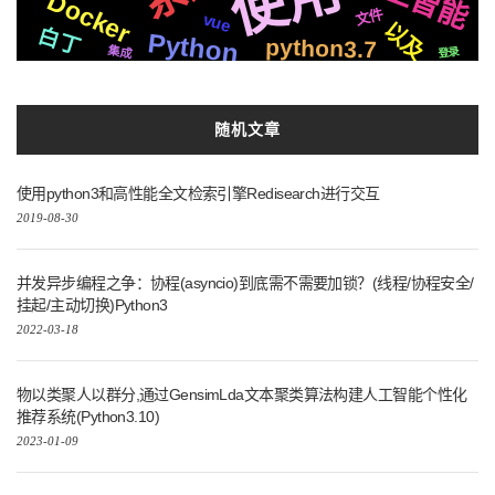
使用
Docker
文字
爬虫
文件
后端
TTS
vue
github
应用
克隆
以及
布局
白丁
Python
个性化
golang
快速
python3.7
递归
钱包
切换
识别
集成
登录
推荐
平台
队列
三方
任务
随机文章
使用python3和高性能全文检索引擎Redisearch进行交互
2019-08-30
并发异步编程之争：协程(asyncio)到底需不需要加锁？(线程/协程安全/
挂起/主动切换)Python3
2022-03-18
物以类聚人以群分,通过GensimLda文本聚类算法构建人工智能个性化
推荐系统(Python3.10)
2023-01-09