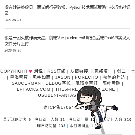
虚言妙诀终虚见，面试躬行是致知，Python技术面试策略与技巧实战记
录
2021-01-21
聚是一团火散作满天星，前端Vue.js+elementUI结合后端FastAPI实现大
文件分片上传
2020-09-10
♥
COPYRIGHT
刘悦
|
RSS订阅
|
友情链接
:
卡瓦邦噶！
|
剑二十七
|
星海智算
|
见字如面
|
JASON
|
FORECHO
|
完美的胖达
|
SAUCERMAN
|
DEBUG客栈
|
晚晴幽草轩
|
隔叶黄鹂
|
LFHACKS.COM
|
THE5FIRE
|
P3TERX ZONE
|
USUBENIFANTASY
|
糊涂说
京ICP备17064481号-1
最近活跃访客
9
今日访问人数
11
今日访问量
12
昨日访问人数
210
昨日访问量
233
本月访问量
1,332