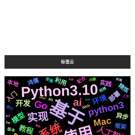
标签云
配合
安装
redis
镜像
利用
静态
全栈
鸿儒
数据
学习
进阶
需要
问题
前端
免费
本地
接入
实践
社交
各种
Python3.10
精炼
CSS3
聊天
https
视频
celery
协议
存储
构建
推送
部署
字幕
入门
并且
动画
声音
环境
上传
vits2
ai
并发
音色
基于
M1
Iris
Go
开发
基础
python3
遇到
格式
动态
生成
Web
情况
流程
检测
进行
芯片
代码
属于
阻塞
变量
简历
实现
模型
异步
开源
一个
算法
Mac
OS
记录
js
svg
响应
api
Apple
可用
长空
系统
框架
苹果
制作
结合
user
模式
前后
微信
教程
人工智能
运行
国内
集群
统一
版本
结构
场景
方案
原生
机制
合成
页面