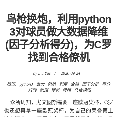
鸟枪换炮，利用python
3对球员做大数据降维
(因子分析得分)，为C罗
找到合格僚机
by Liu Yue
/
2020-09-24
标签:
python3
做大
僚机
利用
合格
因子分析
得分
找到
数据
球员
降维
鸟枪换炮
众所周知，尤文图斯需要一座欧冠奖杯，C罗
也还想再拿一座欧冠奖杯，为自己的荣誉簙上