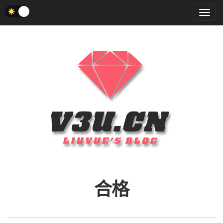
菜
单
合格