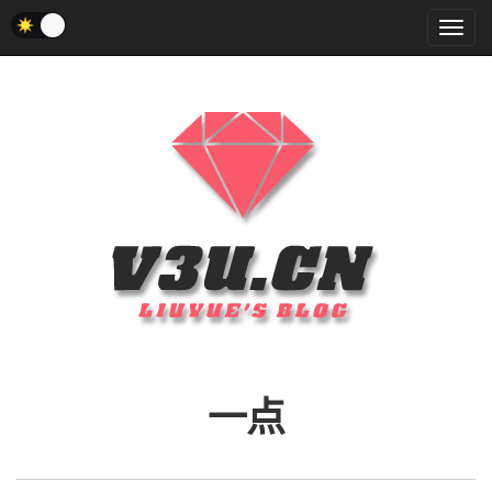
菜
单
一点