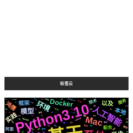
标签云
Golang1.18
服务
2020
Docker
技术
自动化
Logo
社交
机制
Tornado6
数据
Iris
以及
环境
框架
鸿儒
Python3.10
centos
统一
人工智能
CSS3
流程
本地
模型
平台
切换
字幕
布局
爬虫
快速
合成
进化
一个
复刻
各种
实践
基础
属于
可用
推荐
Mac
协议
情况
vits2
Django
声音
存储
js
开源
推送
遇到
整合
编程
制作
生成
芯片
配合
微信
阿里
检测
新版
运行
操作
动画
页面
场景