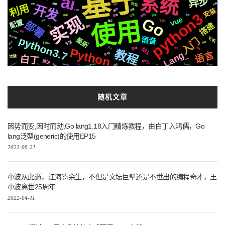
基于
ai
系统
异步
性能
变量
api
微软
利用
识别
开发
国内
安装
深度
svg
python3
结构
记录
后端
实现
集群
原生
前后
Go
vue
使用
配置
聊天
部署
TTS
通过
搭建
https
音色
celery
需要
解决方案
python3.7
语音
入门
彩虹
最新
应用
github
镜像
机器人
简历
阻塞
M1
Python
模拟
克隆
格式
教程
语言
Lang
支付
功能
白丁
EP02
算法
中文
ffmpeg
Tornado5.1
compose
响应
Apple
MacOs
Pytorch
支付宝
http
io
随机文章
因势而变,因时而动,Go lang1.18入门精炼教程，由白丁入鸿儒，Go
lang泛型(generic)的使用EP15
2022-08-21
小波从此逝，江海寄余生，不但是文坛巨擘还是不世出的编程奇才，王
小波离世25周年
2022-04-11