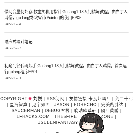
借问变量何处存,牧童笑称用指针,Go lang1.18入门精炼教程，由白丁入
鸿儒，go lang类型指针(Pointer)的使用EP05
2022-08-08
响应式设计笔记
2017-02-21
初窥门径代码起手,Go lang1.18入门精炼教程，由白丁入鸿儒，首次运
行golang程序EP01
2022-08-03
♥
COPYRIGHT
刘悦
|
RSS订阅
|
友情链接
:
卡瓦邦噶！
|
剑二十七
|
星海智算
|
见字如面
|
JASON
|
FORECHO
|
完美的胖达
|
SAUCERMAN
|
DEBUG客栈
|
晚晴幽草轩
|
隔叶黄鹂
|
LFHACKS.COM
|
THE5FIRE
|
P3TERX ZONE
|
USUBENIFANTASY
|
糊涂说