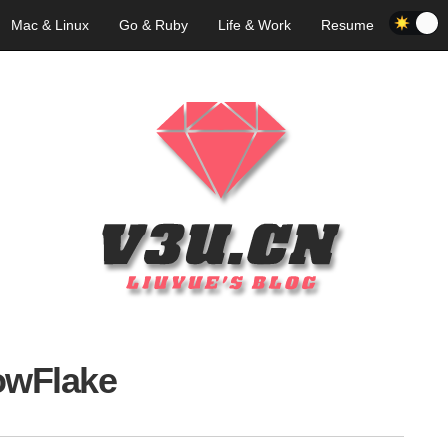
Mac & Linux
Go & Ruby
Life & Work
Resume
wFlake