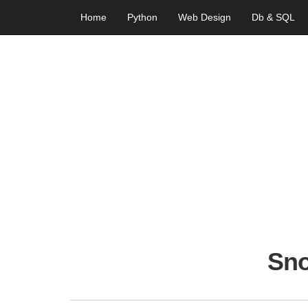
Home
Python
Web Design
Db & SQL
Sno