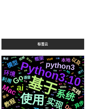
标签云
框架
视频
golang
vue
数据
切换
声音
以及
Bert
集成
分离
本地
可用
模型
Python3.10
python3
编辑器
简历
https
识别
页面
快速
2020
Silicon
CSS3
进行
并且
M1
环境
音色
应用
原生
支付
基础
图片
Go
基于
compose
生成
存储
语音
利用
合成
svg
情况
微软
平台
编程
ai
记录
github
Mac
模式
Web
新版
协程
机器人
检测
实践
系统
国内
爬虫
api
结构
前后
操作
遇到
redis
一键
属于
使用
版本
通过
并发
动画
Ruby
实现
深度
芯片
教程
响应
异步
后端
各种
运行
协议
Iris
自动化
布局
集群
面试