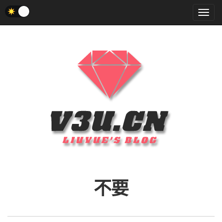
菜
单
不要