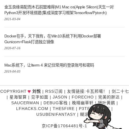
金玉良缘易配而木石前盟难得|M1 Mac os(Apple Silicon)天生一对
Python3开发环境搭建(集成深度学习框架Tensorflow/Pytorch)
2021-03-04
Docker在手，天下我有，在Win10系统下利用Docker部署
Gunicorn+Flask打造独立镜像
2020-07-16
Mac系统下，让Iterm 4 来记住常用的登录账号和密码
2019-04-03
♥
COPYRIGHT
刘悦
|
RSS订阅
|
友情链接
:
卡瓦邦噶！
|
剑二十七
|
星海智算
|
见字如面
|
JASON
|
FORECHO
|
完美的胖达
|
SAUCERMAN
|
DEBUG客栈
|
晚晴幽草轩
|
隔叶黄鹂
|
LFHACKS.COM
|
THE5FIRE
|
P3TERX ZONE
|
USUBENIFANTASY
|
糊涂说
京ICP备17064481号-1