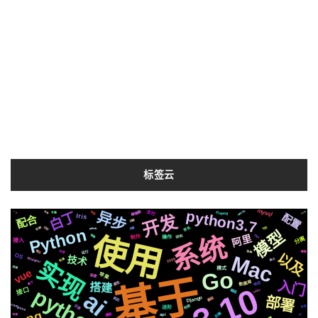
标签云
mysql
python3.7
MacOs
异步
编辑器
支付
快速
2021
白丁
ffmpeg
函数
一下
字幕
配置
开发
配合
Iris
动画
音色
Python
识别
机制
可用
变量
github
模型
使用
系统
阿里
结构
https
镜像
制作
操作
分离
接入
简历
运行
各种
存储
需要
以及
Mac
OS
技术
Whisper
2020
实现
阻塞
聊天
流程
模式
vue
Go
苹果
基于
深度
入门
原生
响应
数据库
属于
搭建
python3
接口
ai
编程
celery
部署
基础
Django
前后
compose
记录
检测
声音
进阶
后端
微软
io
布局
api