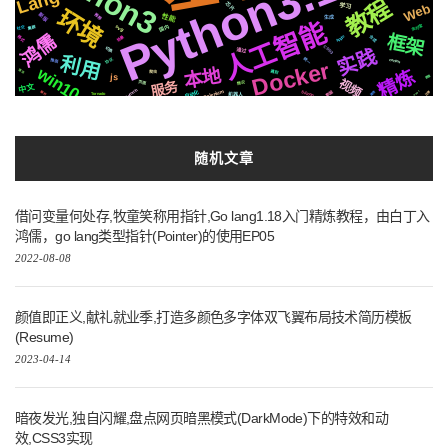
Python3.10
Lang
教程
芯片
Web
学习
环境
新版
性能
推荐
生成
人工智能
svg
国内
支付宝
集群
社交
鸿儒
框架
Apple
合成
格式
场景
CSS3
实践
切换
通过
利用
统一
协议
Docker
推送
centos
win10
本地
精炼
遇到
语法
爬虫
js
原理
视频
服务
页面
情况
中文
Pytorch
Selenium
自动化
数据
Silicon
user
通信
解析
迁移
机器人
Tornado
随机文章
借问变量何处存,牧童笑称用指针,Go lang1.18入门精炼教程，由白丁入
鸿儒，go lang类型指针(Pointer)的使用EP05
2022-08-08
颜值即正义,献礼就业季,打造多颜色多字体双飞翼布局技术简历模板
(Resume)
2023-04-14
暗夜发光,独自闪耀,盘点网页暗黑模式(DarkMode)下的特效和动
效,CSS3实现