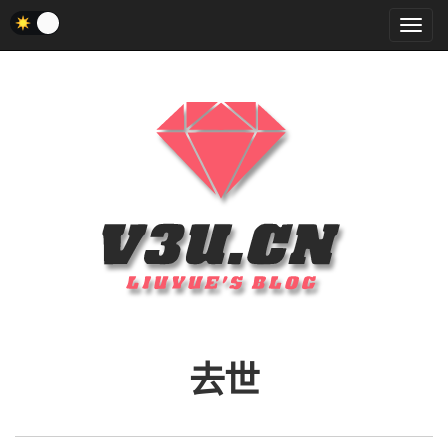
菜
单
去世