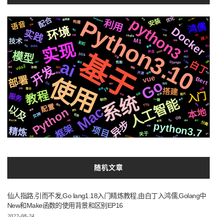
python3
配合
优化
Selenium
Python3.10
Tornado
安装
爬虫
社交
声音
编辑器
EP02
原理
变量
利用
聊天
构建
语音
鸿儒
统一
动画
环境
Docker
实践
简历
centos
切换
redis
可用
页面
接入
M1
技术
流程
场景
实现
彩虹
基础
推送
自动化
情况
2020
基于
模型
Apple
数据
并且
Iris
记录
存储
响应
ai
白丁
个性化
celery
阻塞
通过
https
Django
性能
vits2
开发
编程
布局
运行
推荐
协程
结构
微软
各种
字幕
开源
音色
vue
部署
使用
Bert
Go
芯片
前后
api
js
后端
深度
搭建
识别
整合
教程
入门
生成
检测
svg
服务
图片
系统
人工智能
制作
集群
一键
国内
配置
协议
镜像
TTS
Mac
以及
Python
本地
需要
原生
女神
任务
OS
格式
异步
新版
快速
解决方案
遇到
属于
分离
python3.7
框架
机制
项目
精炼
关于
递归
compose
Whisper
支付宝
MacOs
Pytorch
机器人
合成
随机文章
仙人指路,引而不发,Go lang1.18入门精炼教程,由白丁入鸿儒,Golang中
New和Make函数的使用背景和区别EP16
2022-08-24