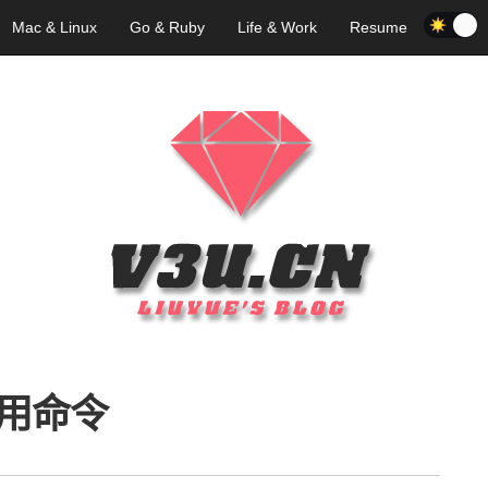
Mac & Linux
Go & Ruby
Life & Work
Resume
用命令