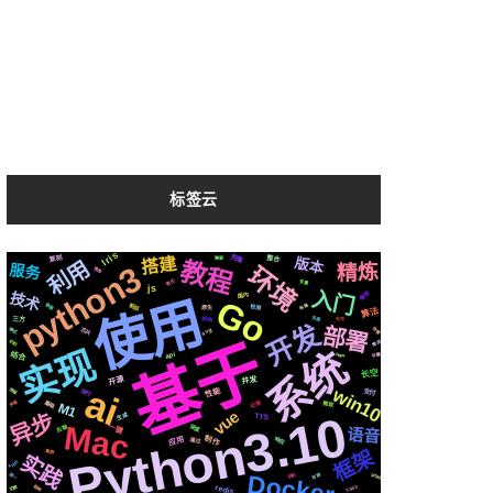
标签云
Iris
搭建
克隆
复刻
整合
版本
需要
利用
教程
python3
精炼
服务
环境
推荐
简历
变量
js
入门
编程
技术
国内
使用
Go
前后
布局
数据
检测
原生
算法
结构
页面
社交
三方
开发
部署
芯片
场景
svg
格式
基于
推送
机制
实现
系统
结合
api
字幕
https
长空
开源
并发
ai
win10
运行
性能
流程
支付
基础
记录
声音
微软
M1
vue
Python3.10
异步
生成
TTS
Mac
一键
后端
深度
语音
制作
应用
响应
通过
框架
集群
实践
Apple
Docker
github
统一
可用
识别
redis
CSS3
各种
切换