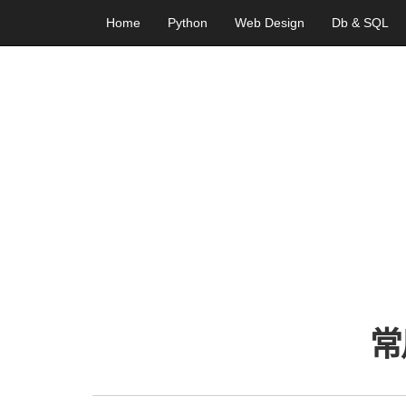
Home
Python
Web Design
Db & SQL
常