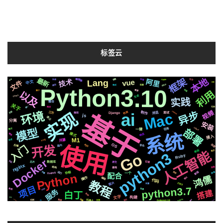
标签云
本地
框架
最新
编辑器
技术
镜像
阿里
存储
博客
社交
Lang
vue
Apple
快速
文件
中文
绘图
github
遇到
阻塞
格式
Python3.10
布局
需要
利用
属于
以及
生成
CSS3
实践
整合
关于
统一
可用
推送
环境
视频
centos
ai
制作
实现
异步
检测
页面
基于
Mac
并且
三方
微软
Django
面试
js
通过
分离
安装
模型
celery
部署
任务
情况
一键
系统
模式
响应
爬虫
接入
M1
svg
开源
合成
OS
使用
深度
api
开发
后端
音色
国内
入门
前后
人工智能
简历
python3
Go
Ruby
Docker
识别
记录
原生
芯片
数据库
nginx
结构
流程
基础
新版
运行
推荐
ffmpeg
声音
字幕
协程
一个
Python
配合
鸿儒
操作
编程
聊天
代码
教程
2020
图片
变量
项目
python3.7
https
场景
数据
服务
搭建
白丁
各种
文字
构建
http
Silicon
动画
协议
机器人
解析
集群
Golang1.18
python2.7
Spleeter
切换
io
机制