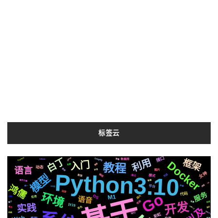
标签云
接口
白丁
Pytorch
github
ffmpeg
Azure
利用
框架
镜像
移动
Silicon
数据库
Docker
入门
技巧
教程
需要
阻塞
动态
在线
语言
推荐
声音
图片
Python3.10
女神
模型
生成
编程
新版
通过
模式
到底
解决方案
数据
迁移
鸿儒
流程
平台
存储
svg
统一
深度
Go
环境
服务
代码
M1
OS
国内
语音
任务
识别
基于
检测
开发
场景
属于
合成
Iris
实践
celery
音色
协议
情况
以及
MacOs
运行
动画
彩虹
布局