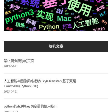
系统
使用
Web
应用
性能
api
功能
机器人
爬虫
推送
聊天
异步
本地
响应
结构
变量
后端
快速
ai
js
原生
https
python3
TTS
集群
可用
实现
redis
版本
记录
遇到
微软
前后
各种
技术
并且
制作
编辑器
vue
Mac
基础
机制
人工智能
进化
部署
整合
社交
协程
进行
Django
centos
字幕
格式
精炼
Python
打造
CSS3
js2.0
架构
神经网络
简历
阿里
win10
最新
队列
播放
Whisper
芯片
Golang1.18
2020
页面
转换
支付宝
切换
io
Apple
随机文章
禁止爬虫爬你的页面
2013-04-21
人工智能AI图像风格迁移(StyleTransfer),基于双层
ControlNet(Python3.10)
2023-04-21
python的dict中key为变量的使用技巧
2015-03-22