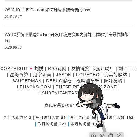
OS X 10.11 El Capitan 如何升级系统预装python
2015-10-17
Win10系统下搭建Go lang开发环境更换国内源并且体验宇宙最快框架
Iris
2020-06-12
COPYRIGHT
刘悦
|
RSS订阅
|
友情链接
:
卡瓦邦噶！
|
剑二十七
♥
|
星海智算
|
见字如面
|
JASON
|
FORECHO
|
完美的胖达
|
SAUCERMAN
|
DEBUG客栈
|
晚晴幽草轩
|
隔叶黄鹂
|
LFHACKS.COM
|
THE5FIRE
|
P3TERX ZONE
|
USUBENIFANTASY
|
糊涂说
京ICP备17064481号-1
最近活跃访客
3
今日访问人数
89
今日访问量
90
昨日访问人数
193
昨日访问量
221
本月访问量
1,631