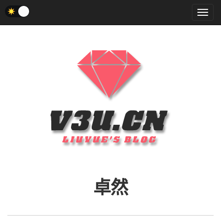
菜
单
卓然