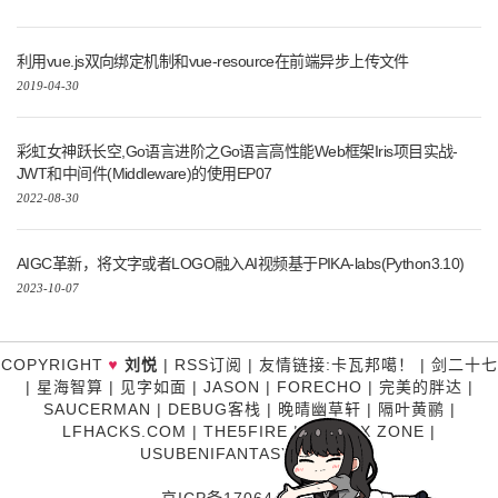
利用vue.js双向绑定机制和vue-resource在前端异步上传文件
2019-04-30
彩虹女神跃长空,Go语言进阶之Go语言高性能Web框架Iris项目实战-
JWT和中间件(Middleware)的使用EP07
2022-08-30
AIGC革新，将文字或者LOGO融入AI视频基于PIKA-labs(Python3.10)
2023-10-07
COPYRIGHT
刘悦
|
RSS订阅
|
友情链接
:
卡瓦邦噶！
|
剑二十七
♥
|
星海智算
|
见字如面
|
JASON
|
FORECHO
|
完美的胖达
|
SAUCERMAN
|
DEBUG客栈
|
晚晴幽草轩
|
隔叶黄鹂
|
LFHACKS.COM
|
THE5FIRE
|
P3TERX ZONE
|
USUBENIFANTASY
|
糊涂说