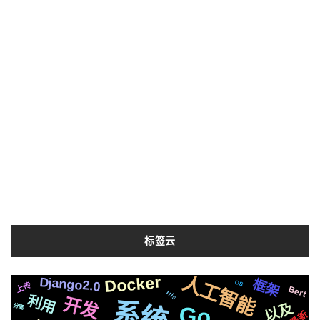
标签云
人工智能
Docker
Django2.0
支付宝
属于
协议
框架
个性化
OS
上传
Bert
各种
Iris
编辑器
Apple
推荐
Tornado6
利用
布局
克隆
开发
系统
变量
镜像
协程
声音
以及
语法
发布
分离
Go
生成
场景
最新
github
整合
记录
切换