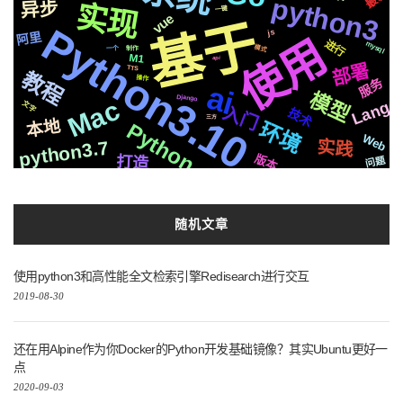
python3
实现
异步
字幕
爬虫
2020
新版
一键
vue
音色
后端
检测
通过
基础
原理
基于
Python3.10
芯片
centos
国内
集群
深度
动画
js
阿里
使用
svg
需要
结构
进行
mysql
模式
数据库
情况
一个
制作
M1
社交
简历
微软
api
部署
编程
识别
机制
TTS
推送
教程
原生
操作
服务
ai
阻塞
前后
响应
模型
复刻
机器人
Django
页面
格式
Mac
Lang
文字
入门
遇到
技术
celery
支付
三方
本地
环境
Python
模拟
js2.0
运行
架构
存储
io
Web
统一
https
python3.7
实践
Logo
CSS3
聊天
版本
打造
数据
问题
MacOs
Silicon
快速
真实
合成
Golang1.18
Pytorch
流程
可用
随机文章
使用python3和高性能全文检索引擎Redisearch进行交互
2019-08-30
还在用Alpine作为你Docker的Python开发基础镜像？其实Ubuntu更好一
点
2020-09-03