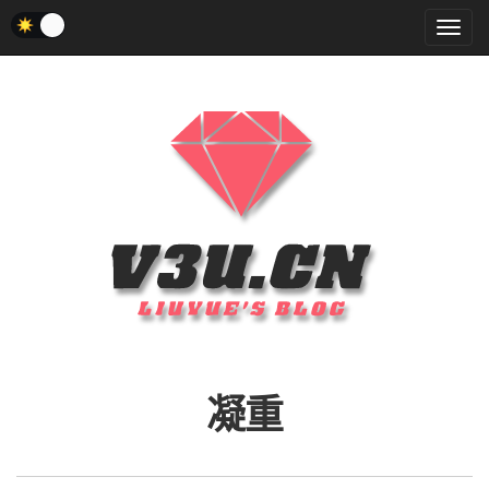
菜
单
凝重