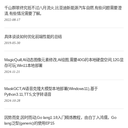
千山群翠终究抵不过八月流火,比亚迪新能源汽车自燃,有些问题需要澄
清,有些情况需要了解。
2022-08-17
具体谈谈如何优化前端性能的总结
2019-05-30
MagicQuill,AI动态图像元素修改,AI绘图,需要40G的本地硬盘空间,12G显
存可玩,Win11本地部署
2024-11-21
MaskGCT,AI语音克隆大模型本地部署(Windows11),基于
Python3.11,TTS,文字转语音
2024-10-28
因势而变,因时而动,Go lang1.18入门精炼教程，由白丁入鸿儒，Go
lang泛型(generic)的使用EP15