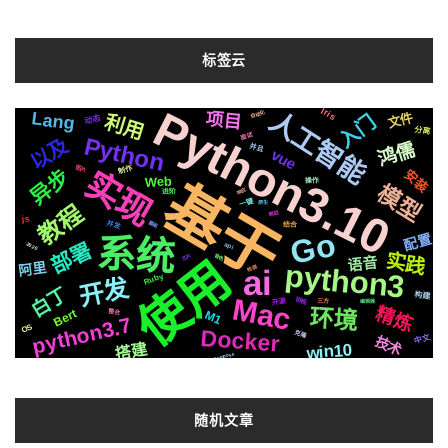
标签云
Python3.10
Iris
人工智能
Lang
自动化
分布式
项目
属于
存储
文件
矢量
利用
切换
页面
入门
动态
定时
CSS3
字幕
场景
分离
Async
Golang1.18
面试
Python
新版
以及
鸿儒
并且
动画
格式
rails
管理
vue
遇到
后端
发布
绘图
制作
布局
实现
图片
异步
深度
安装
Web
基于
机制
github
操作
celery
推送
模型
响应
集群
进阶
变量
需要
结构
一键
国内
协议
原生
教程
记录
运行
识别
前后
镜像
js
并发
基础
统一
svg
声音
结合
Go
配置
https
各种
系统
部署
2020
通过
api
生成
实践
芯片
使用
音色
centos
简历
语音
python3
阿里
ai
检测
Ruby
开发
白丁
可用
数据
构建
Mac
社交
协程
开源
编辑器
三方
精炼
http
环境
Bert
M1
整合
阻塞
python3.7
员工
聊天
OS
Docker
克隆
推荐
情况
中文
技术
搭建
爬虫
Apple
win10
最强
流程
Linux
Windows
compose
Silicon
合成
Pytorch
微软
快速
编程
Selenium
Sublime
io
随机文章