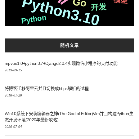
Python3.10
模型
Go
以及
golang
微信
开发
性能
集成
制作
win10
框架
python3.7
鸿儒
Python
异步
进行
训练
算法
Iris
前后
克隆
学习
随机文章
mpvue1.0+python3.7+Django2.0.4实现微信小程序的支付功能
2019-09-15
将博客迁移阿里云并且切换成https解析的过程
2018-01-20
Win10系统下安装编辑器之神(The God of Editor)Vim并且构建Python生
态开发环境(2020年最新攻略)
2020-07-04