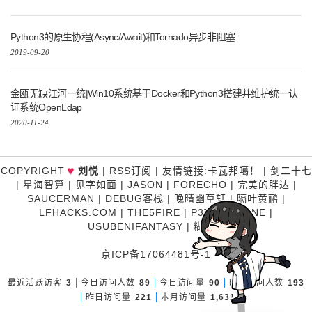
Python3的原生协程(Async/Await)和Tornado异步非阻塞
2019-09-20
金瓯无缺江河一统|Win10系统基于Docker和Python3搭建并维护统一认
证系统OpenLdap
2020-11-24
♥
COPYRIGHT
刘悦
|
RSS订阅
|
友情链接
:
卡瓦邦噶！
|
剑二十七
|
星海智算
|
见字如面
|
JASON
|
FORECHO
|
完美的胖达
|
SAUCERMAN
|
DEBUG客栈
|
晚晴幽草轩
|
隔叶黄鹂
|
LFHACKS.COM
|
THE5FIRE
|
P3TERX ZONE
|
USUBENIFANTASY
|
糊涂说
京ICP备17064481号-1
最近活跃访客
3
今日访问人数
89
今日访问量
90
昨日访问人数
193
昨日访问量
221
本月访问量
1,631