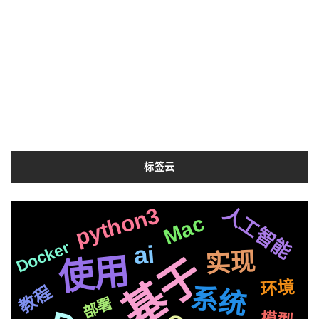
标签云
nginx
最新
实践
整合
项目
python3
视频
人工智能
登录
分离
利用
Mac
本地
入门
Lang
操作
配合
js
语音
Docker
ai
开源
长空
实现
结合
基于
使用
芯片
接入
关于
vue
应用
并且
图片
TTS
环境
一个
api
教程
系统
文字
OS
部署
面试
原生
M1
测试