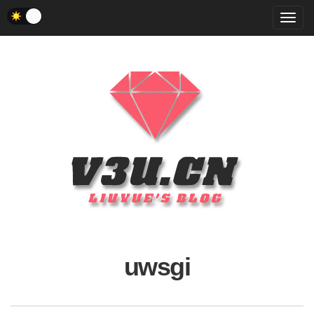
菜
单
uwsgi