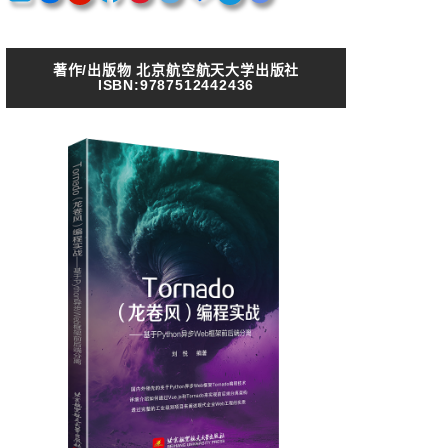
著作/出版物 北京航空航天大学出版社
ISBN:9787512442436