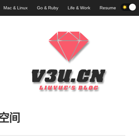
Mac & Linux
Go & Ruby
Life & Work
Resume
空间