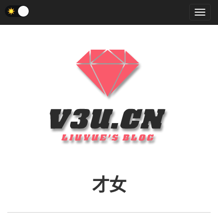
菜
单
才女