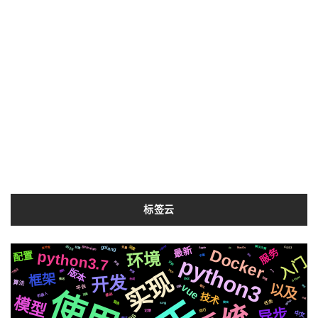
标签云
celery
2020
golang
Selenium
深度
解决方案
最新
切换
支付宝
变量
CSS3
io
MacOs
Apple
服务
Docker
python3.7
配置
环境
钱包
字幕
python3
入门
声音
识别
版本
个性化
快速
https
实现
rails
遇到
框架
开发
Silicon
存储
合成
推送
协议
算法
vue
以及
平台
聊天
动画
网页
使用
机器人
技术
基础
页面
模型
方案
github
音色
任务
svg
爬虫
异步
运行
记录
中文
OS
通过