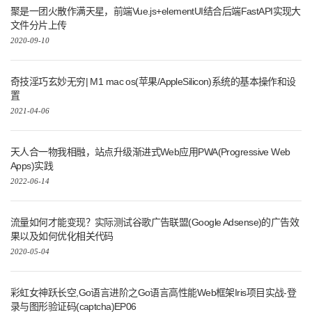
聚是一团火散作满天星，前端Vue.js+elementUI结合后端FastAPI实现大
文件分片上传
2020-09-10
奇技淫巧玄妙无穷| M1 mac os(苹果/AppleSilicon)系统的基本操作和设
置
2021-04-06
天人合一物我相融，站点升级渐进式Web应用PWA(Progressive Web
Apps)实践
2022-06-14
流量如何才能变现？实际测试谷歌广告联盟(Google Adsense)的广告效
果以及如何优化相关代码
2020-05-04
彩虹女神跃长空,Go语言进阶之Go语言高性能Web框架Iris项目实战-登
录与图形验证码(captcha)EP06