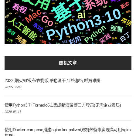
基于
系统
Iris
配合
编程
后端
教程
性能
Python3.10
生成
api
集群
Mac
js
ai
开源
国内
一个
微信
nginx
数据
各种
芯片
制作
redis
Go
结构
检测
机制
人工智能
播放
布局
情况
项目
并发
格式
模式
前后
TTS
本地
阻塞
镜像
微软
Python
部署
属于
简历
百度
流程
红袖添香
语音
一键
白丁
场景
可用
解析
社交
学习
实践
鸿儒
利用
克隆
需要
面试
centos
彩虹
上传
统一
推荐
M1
问题
Tornado5.1
响应
自动化
原生
Pytorch
新版
Tornado6
在线
Tornado
登峰造极
随机文章
2022,烟火如常,布衣剩饭,啥也没干,年终总结,蹈海难酬
2022-12-09
使用Python3.7+Tornado5.1集成新浪微博三方登录(无需企业资质)
2020-03-11
使用Docker-compose搭建nginx-keepalived双机热备来实现高可用nginx
集群