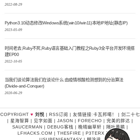
2022-08-29
Python3.10动态修改Windows系统(win10/win11)本地IP地址(静态IP)
2023-05-09
时间老去,Ruby不死,Ruby语言基础入门教程之Ruby3全平台开发环境搭
建EP00
2022-10-05
当我们谈论算法我们在谈论什么:由疫情核酸检测想到的分治算法
(Divide-and-Conquer)
2020-06-29
COPYRIGHT
刘悦
|
RSS订阅
|
友情链接
:
卡瓦邦噶！
|
剑二十七
♥
|
星海智算
|
见字如面
|
JASON
|
FORECHO
|
完美的胖达
|
SAUCERMAN
|
DEBUG客栈
|
晚晴幽草轩
|
隔叶黄鹂
|
LFHACKS.COM
|
THE5FIRE
|
P3TERX ZONE
|
USUBENIFANTASY
|
糊涂说