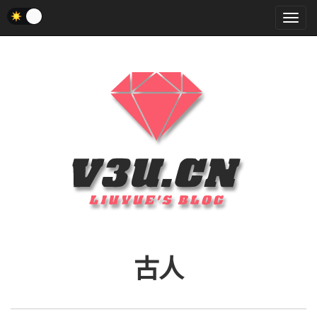
菜
单
古人