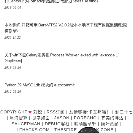
在Centos下对Tornado的性能进行测试(Stress Testing)
2019-06-04
本地训练,开箱可用,Bert-VITS2 V2.0.2版本本地基于现有数据集训练(原
神刻晴)
2023-11-22
关于win下面Celery服务报 Process 'Worker' exited with 'exitcode 1'
[duplicate]
2019-03-26
Python 的 MySQLdb 模块的 autocommit
2012-05-20
♥
COPYRIGHT
刘悦
|
RSS订阅
|
友情链接
:
卡瓦邦噶！
|
剑二十七
|
星海智算
|
见字如面
|
JASON
|
FORECHO
|
完美的胖达
|
SAUCERMAN
|
DEBUG客栈
|
晚晴幽草轩
|
隔叶黄鹂
|
LFHACKS.COM
|
THE5FIRE
|
P3TERX ZONE
|