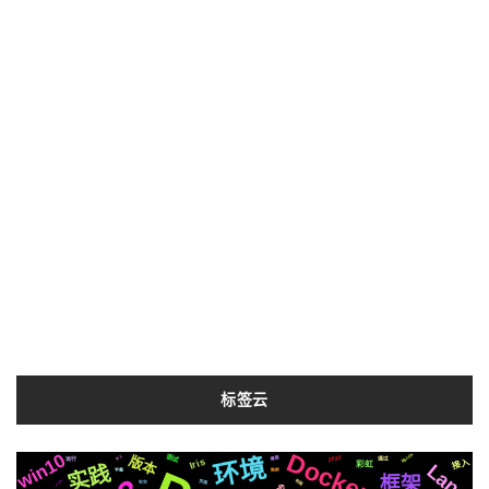
标签云
Docker
win10
MacOs
版本
环境
面试
2020
员工
通过
需要
运行
Iris
接入
彩虹
Lang
实践
集群
字幕
框架
布局
vits2V2.0
页面
社交