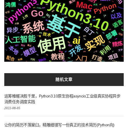
Python3.10
python3
集成
Mac
数据类型
推荐
Python
鸿儒
TTS
机制
并发
快速
爬虫
Selenium
前后
redis
协议
Go
OS
结构
后端
结合
阻塞
长空
基于
以及
M1
记录
js
上传
Silicon
动画
基础
生成
语言
国内
系统
检测
各种
svg
Apple
开源
芯片
钱包
白丁
异步
深度
属于
编程
可用
聊天
api
部署
github
新版
微软
情况
合成
技术
音色
识别
动态
实现
ai
使用
人工智能
CSS3
原生
一键
存储
切换
推送
统一
通信
变量
精炼
响应
镜像
开发
模式
进阶
centos
制作
图片
利用
本地
模型
https
场景
文字
公司
苹果
一个
简历
全栈
声音
项目
教程
流程
格式
商城
打造
配合
入门
管理
数据
Web
构建
代码
Golang1.18
Whisper
EP01
学习
遇到
celery
io
随机文章
运筹帷幄决胜千里，Python3.10原生协程asyncio工业级真实协程异步
消费任务调度实践
2022-08-05
让你的简历不落窠臼，精雕细镂写一份真正的技术简历(Python向)