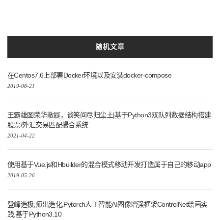
Docker
Lang
精炼
框架
白丁
安装
vue
随机文章
在Centos7.6上部署Docker环境以及安装docker-compose
2019-08-21
王霸雄图荣华敝屣，谈笑间尽归尘土|基于Python3双队列数据结构搭建
股票/外汇交易匹配撮合系统
2021-04-22
使用基于Vue.js和Hbuilder的混合模式移动开发打造属于自己的移动app
2019-05-26
登峰造极,师出造化,Pytorch人工智能AI图像增强框架ControlNet绘画实
践,基于Python3.10