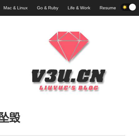
Mac & Linux
Go & Ruby
Life & Work
Resume
坠毁