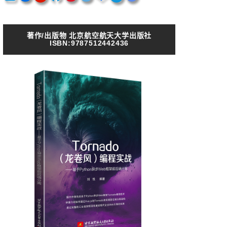
著作/出版物 北京航空航天大学出版社
ISBN:9787512442436