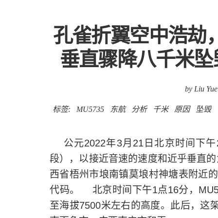
孔雀折翼空中浩劫，
垂直骤降八千米坠
by Liu Yue
标签:
MU5735
东航
分析
千米
原因
坠毁
公元2022年3月21日北京时间下午
段），以接近音速的速度和近乎垂直的
西省梧州市埌南镇莫埌村神塘表附近的山
代码。 北京时间下午1点16分，MU
至海拔7500米左右的高度。此后，这