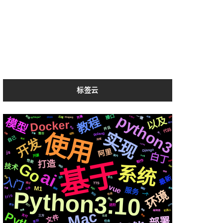
标签云
python3
接口
新版
一键
CSS3
克隆
协议
以及
后端
Whisper
教程
动画
2020
ffmpeg
模型
Docker
情况
并且
推送
代码
实现
使用
统一
切换
golang
结构
字幕
整合
自己
开发
深度
格式
centos
阿里
Django
js
白丁
国内
开源
svg
基于
性能
制作
Apple
打造
Go
技术
系统
响应
各种
ai
镜像
最新
场景
入门
芯片
音色
通过
TTS
vue
M1
记录
编程
基础
api
服务
遇到
变量
Python3.10
环境
前后
一个
检测
Iris
微软
运行
github
原生
进阶
需要
机器人
编辑器
阻塞
Mac
推荐
文件
支付
生成
三方
部署
复刻
任务