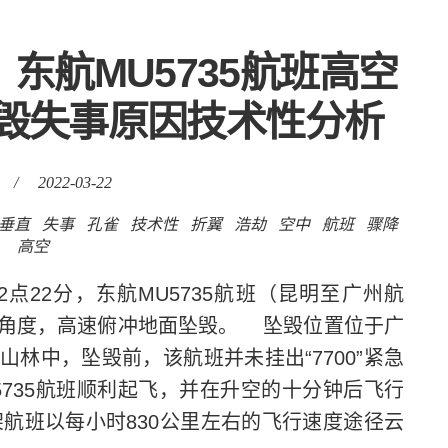
东航MU5735航班高空
毁失事原因技术性分析
/
2022-03-22
垂直
失事
孔雀
技术性
折翼
浩劫
空中
航班
骤降
高空
2点22分，东航MU5735航班（昆明至广州航
角度，高速俯冲地面坠毁。 坠毁位置位于广
林中，坠毁前，该航班并未挂出“7700”紧急
5735航班顺利起飞，并在升空的十分钟后飞行
架航班以每小时830公里左右的飞行速度途径云