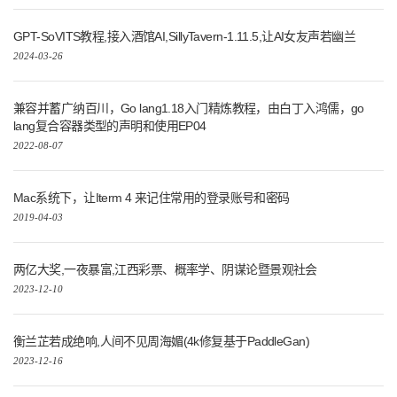
GPT-SoVITS教程,接入酒馆AI,SillyTavern-1.11.5,让AI女友声若幽兰
2024-03-26
兼容并蓄广纳百川，Go lang1.18入门精炼教程，由白丁入鸿儒，go
lang复合容器类型的声明和使用EP04
2022-08-07
Mac系统下，让Iterm 4 来记住常用的登录账号和密码
2019-04-03
两亿大奖,一夜暴富,江西彩票、概率学、阴谋论暨景观社会
2023-12-10
衡兰芷若成绝响,人间不见周海媚(4k修复基于PaddleGan)
2023-12-16