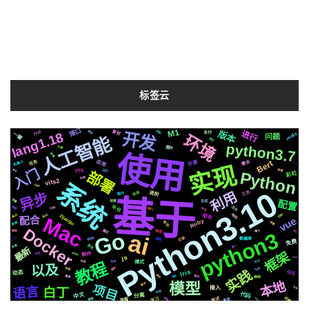
标签云
接口
M1
版本
开发
2020
复刻
进行
推送
lang1.18
识别
支付
redis
一键
环境
问题
人工智能
简历
python3.7
图片
字幕
使用
声音
机器人
Bert
应用
开源
任务
整合
TensorFlow
实现
入门
运行
TTS
阻塞
博客
Python
部署
彩虹
存储
vits2
系统
https
Python3.10
利用
检测
进阶
异步
三方
国内
基于
变量
配置
深度
生成
芯片
平台
svg
api
切换
推荐
响应
结合
机制
格式
协议
Mac
Django
配合
vue
Ruby
前后
数据
快速
Docker
通过
微软
递归
python3
Go
需要
属于
ai
记录
Azure
结构
基础
数据库
免费
音色
场景
统一
最新
框架
制作
github
流程
js
EP01
合成
社交
教程
模式
各种
以及
遇到
Apple
页面
实践
Iris
OS
动态
爬虫
集群
动画
情况
编程
本地
模型
聊天
项目
语言
接入
函数
白丁
布局
中文
代码
分离
后端
面试
学习
可用
镜像
新版
Sublime
登峰造极
协程