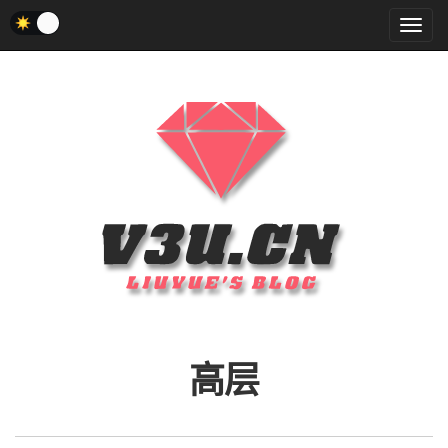
菜
单
高层